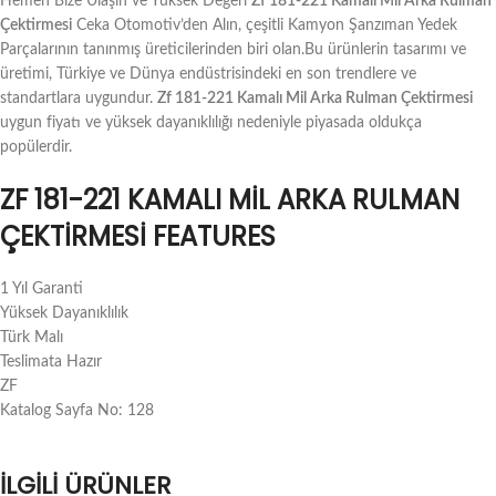
Hemen Bize Ulaşın ve Yüksek Değeri
Zf 181-221 Kamalı Mil Arka Rulman
Çektirmesi
Ceka Otomotiv’den Alın, çeşitli Kamyon Şanzıman Yedek
Parçalarının tanınmış üreticilerinden biri olan.Bu ürünlerin tasarımı ve
üretimi, Türkiye ve Dünya endüstrisindeki en son trendlere ve
standartlara uygundur.
Zf 181-221 Kamalı Mil Arka Rulman Çektirmesi
uygun fiyatı ve yüksek dayanıklılığı nedeniyle piyasada oldukça
popülerdir.
ZF 181-221 KAMALI MIL ARKA RULMAN
ÇEKTIRMESI FEATURES
1 Yıl Garanti
Yüksek Dayanıklılık
Türk Malı
Teslimata Hazır
ZF
Katalog Sayfa No: 128
İLGILI ÜRÜNLER