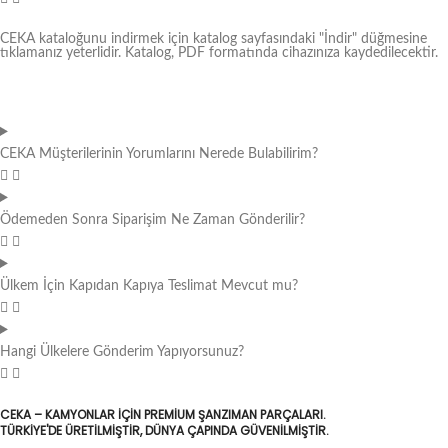
CEKA kataloğunu indirmek için katalog sayfasındaki "İndir" düğmesine
tıklamanız yeterlidir. Katalog, PDF formatında cihazınıza kaydedilecektir.
CEKA Müşterilerinin Yorumlarını Nerede Bulabilirim?
Ödemeden Sonra Siparişim Ne Zaman Gönderilir?
Ülkem İçin Kapıdan Kapıya Teslimat Mevcut mu?
Hangi Ülkelere Gönderim Yapıyorsunuz?
CEKA – KAMYONLAR IÇIN PREMIUM ŞANZIMAN PARÇALARI.
TÜRKIYE'DE ÜRETILMIŞTIR, DÜNYA ÇAPINDA GÜVENILMIŞTIR.