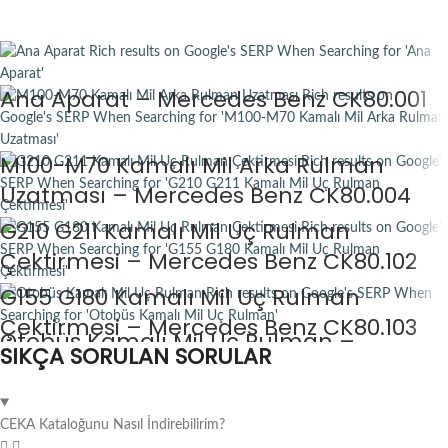
Ana Aparat – Mercedes Benz CK80.001
M100-M70 Kamalı Mil Arka Rulman
Uzatması – Mercedes Benz CK80.004
G210 G211 Kamalı Mil Uç Rulman
Çektirmesi – Mercedes Benz CK80.102
G155 G180 Kamalı Mil Uç Rulman
Çektirmesi – Mercedes Benz CK80.103
Otobüs Kamalı Mil Uç Rulman –
SIKÇA SORULAN SORULAR
Mercedes Benz CK80.118
CEKA Kataloğunu Nasıl İndirebilirim?