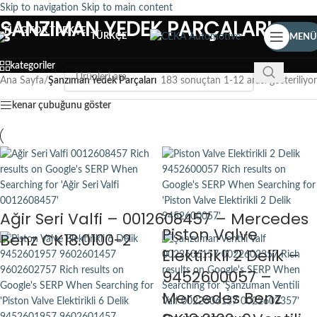
Skip to navigation
Skip to main content
ŞANZIMAN YEDEK PARÇALARI
TÜRKÇE
MENÜ
kategoriler
Ana Sayfa
/
Şanzıman Yedek Parçaları
183 sonuçtan 1-12 arası gösteriliyor
kenar çubuğunu göster
Ağir Seri Valfi – 0012608457 – Mercedes
Piston Valve
Benz CK18.0100-2
Elektirikli 2 Delik –
9452600057 –
Mercedes Benz