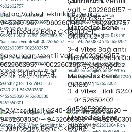
CK18.0102-0
Şanzuman Ventili
Valf – 0022606157 –
Piston Valve Elektirikli 6 Delik –
0022602357 –
9452601957 – 9602601457 – 9602602757
Mercedes Benz
– Mercedes Benz CK18.0102-1
CK18.0102-3
3-4 Vites Bağlantı
Şanzuman Ventili Valf – 0022606257 –
Hilali – 9452600830
0022603057 – 0022602957 – Mercedes
– 9452650202 –
Benz CK18.0102-4
Mercedes Benz
CK18.0111
3-4 Vites Hilali G240
– 9452650402 –
9452653002 –
1-2 Vites Hilali G240-211 – 9452603630 –
Mercedes Benz
9452603030 – 9452600330 – 9452650301
CK18.0113
– Mercedes Benz CK18.0112