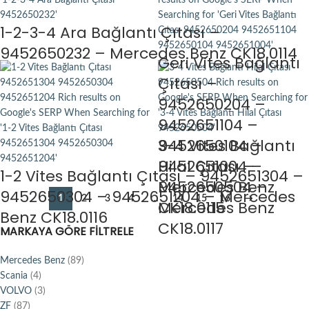
1-2-3-4 Ara Bağlantı Çıtası –
9452650232 – Mercedes Benz CK18.0114
Geri Vites Bağlantı
Çıtası –
9452650204 –
9452651104 –
9452650104 –
3-4 Vites Bağlantı
9452651004 –
Hilal Çıtası –
1-2 Vites Bağlantı Çıtası – 9452651304 –
Mercedes Benz
9452650504 –
9452650304 – 9452651204 – Mercedes
1
2
3
4
…
14
15
16
→
CK18.0115
Mercedes Benz
Benz CK18.0116
CK18.0117
MARKAYA GÖRE FILTRELE
Mercedes Benz
(89)
Scania
(4)
VOLVO
(3)
ZF
(87)