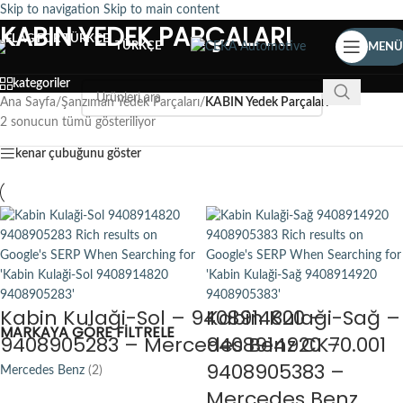
Skip to navigation
Skip to main content
KABIN YEDEK PARÇALARI
TÜRKÇE
MENÜ
kategoriler
Ana Sayfa
/
Şanzıman Yedek Parçaları
/
KABIN Yedek Parçaları
2 sonucun tümü gösteriliyor
kenar çubuğunu göster
Kabin Kulaği-Sol – 9408914820 –
Kabin Kulaği-Sağ –
MARKAYA GÖRE FILTRELE
9408905283 – Mercedes Benz CK70.001
9408914920 –
9408905383 –
Mercedes Benz
(2)
Mercedes Benz