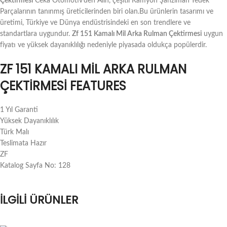
Çektirmesi
Ceka Otomotiv’den Alın, çeşitli Kamyon Şanzıman Yedek
Parçalarının tanınmış üreticilerinden biri olan.Bu ürünlerin tasarımı ve
üretimi, Türkiye ve Dünya endüstrisindeki en son trendlere ve
standartlara uygundur.
Zf 151 Kamalı Mil Arka Rulman Çektirmesi
uygun
fiyatı ve yüksek dayanıklılığı nedeniyle piyasada oldukça popülerdir.
ZF 151 KAMALI MIL ARKA RULMAN
ÇEKTIRMESI FEATURES
1 Yıl Garanti
Yüksek Dayanıklılık
Türk Malı
Teslimata Hazır
ZF
Katalog Sayfa No: 128
İLGILI ÜRÜNLER