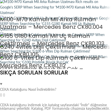
M100-M70 Kamalı Mil Arka Rulman
Uzatması – Mercedes Benz CK80.004
G155 G180 Kamalı Mil Uç Rulman
Çektirmesi – Mercedes Benz CK80.103
G240 4vites Dişli Çektirmesi – Mercedes
Benz CK80.105
G100 6-Vites Dip Rulman Çektirmesi –
Mercedes Benz CK80.112
G100 Prizdirek Büyük Rul Çek –
SIKÇA SORULAN SORULAR
Mercedes Benz CK80.120
CEKA Kataloğunu Nasıl İndirebilirim?
CEKA kataloğunu indirmek için katalog sayfasındaki "İndir" düğmesine
tıklamanız yeterlidir. Katalog, PDF formatında cihazınıza kaydedilecektir.