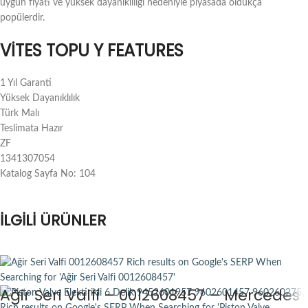
uygun fiyatı ve yüksek dayanıklılığı nedeniyle piyasada oldukça
popülerdir.
VITES TOPU Y FEATURES
1 Yıl Garanti
Yüksek Dayanıklılık
Türk Malı
Teslimata Hazır
ZF
1341307054
Katalog Sayfa No: 104
İLGILI ÜRÜNLER
Ağir Seri Valfi – 0012608457 – Mercedes