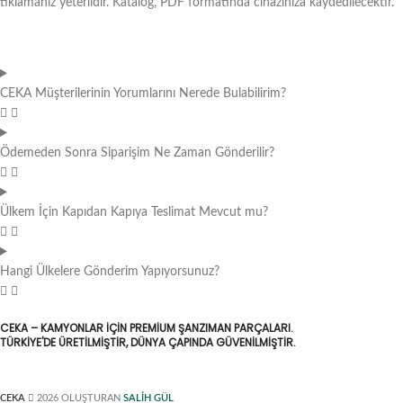
tıklamanız yeterlidir. Katalog, PDF formatında cihazınıza kaydedilecektir.
CEKA Müşterilerinin Yorumlarını Nerede Bulabilirim?
Ödemeden Sonra Siparişim Ne Zaman Gönderilir?
Ülkem İçin Kapıdan Kapıya Teslimat Mevcut mu?
Hangi Ülkelere Gönderim Yapıyorsunuz?
CEKA – KAMYONLAR IÇIN PREMIUM ŞANZIMAN PARÇALARI.
TÜRKIYE'DE ÜRETILMIŞTIR, DÜNYA ÇAPINDA GÜVENILMIŞTIR.
CEKA
2026 OLUŞTURAN
SALİH GÜL