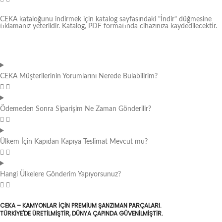
CEKA kataloğunu indirmek için katalog sayfasındaki "İndir" düğmesine
tıklamanız yeterlidir. Katalog, PDF formatında cihazınıza kaydedilecektir.
CEKA Müşterilerinin Yorumlarını Nerede Bulabilirim?
Ödemeden Sonra Siparişim Ne Zaman Gönderilir?
Ülkem İçin Kapıdan Kapıya Teslimat Mevcut mu?
Hangi Ülkelere Gönderim Yapıyorsunuz?
CEKA – KAMYONLAR IÇIN PREMIUM ŞANZIMAN PARÇALARI.
TÜRKIYE'DE ÜRETILMIŞTIR, DÜNYA ÇAPINDA GÜVENILMIŞTIR.