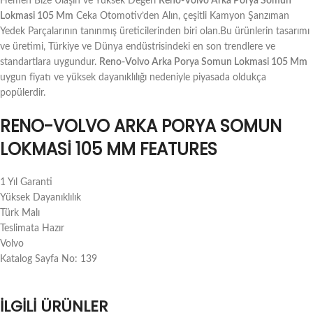
Hemen Bize Ulaşın ve Yüksek Değeri
Reno-Volvo Arka Porya Somun
Lokmasi 105 Mm
Ceka Otomotiv’den Alın, çeşitli Kamyon Şanzıman
Yedek Parçalarının tanınmış üreticilerinden biri olan.Bu ürünlerin tasarımı
ve üretimi, Türkiye ve Dünya endüstrisindeki en son trendlere ve
standartlara uygundur.
Reno-Volvo Arka Porya Somun Lokmasi 105 Mm
uygun fiyatı ve yüksek dayanıklılığı nedeniyle piyasada oldukça
popülerdir.
RENO-VOLVO ARKA PORYA SOMUN
LOKMASI 105 MM FEATURES
1 Yıl Garanti
Yüksek Dayanıklılık
Türk Malı
Teslimata Hazır
Volvo
Katalog Sayfa No: 139
İLGILI ÜRÜNLER