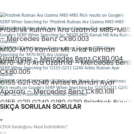
Prizdirek Rulman Ara Uzatma M85-M85
– Mercedes Benz CK80.003
M100-M70 Kamalı Mil Arka Rulman
Uzatması – Mercedes Benz CK80.004
M70-M70 Ara Uzatma – Mercedes Benz
CK80.005
G155 G211 G240 4vites Rulman Ayar
Aparatı – Mercedes Benz CK80.108
G155 G211 G240 G180 G210 Prizdirek Büyük
SIKÇA SORULAN SORULAR
Rulman Çektirmesi – Mercedes Benz
CK80.116
CEKA Kataloğunu Nasıl İndirebilirim?