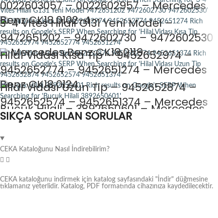
0022603057 – 0022602957 – Mercedes
Benz CK18.0102-4
3-4 Vites Hilali G131 Yeni Model –
9472651202 – 9472602730 – 9472602530
– Mercedes Benz CK18.0119
Hilal Vidası Kısa Tip – 9452652974 –
9452652774 – 9452651274 – Mercedes
Benz CK18.0124
Hilal Vidası Uzun Tip – 9452652874 –
9452652574 – 9452651374 – Mercedes
Buçuk Hilali – 3892650601 – Mercedes
SIKÇA SORULAN SORULAR
Benz CK18.0125
Benz CK18.0127
CEKA Kataloğunu Nasıl İndirebilirim?
CEKA kataloğunu indirmek için katalog sayfasındaki "İndir" düğmesine
tıklamanız yeterlidir. Katalog, PDF formatında cihazınıza kaydedilecektir.