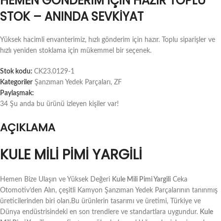
HEMEN GÖNDERIM İÇIN HAZIR TOPLU
STOK – ANINDA SEVKIYAT
Yüksek hacimli envanterimiz, hızlı gönderim için hazır. Toplu siparişler ve
hızlı yeniden stoklama için mükemmel bir seçenek.
Stok kodu:
CK23.0129-1
Kategoriler
Şanzıman Yedek Parçaları
,
ZF
Paylaşmak:
34
Şu anda bu ürünü izleyen kişiler var!
AÇIKLAMA
KULE MILI PIMI YARGILI
Hemen Bize Ulaşın ve Yüksek Değeri
Kule Mili Pimi Yargili
Ceka
Otomotiv’den Alın, çeşitli Kamyon Şanzıman Yedek Parçalarının tanınmış
üreticilerinden biri olan.Bu ürünlerin tasarımı ve üretimi, Türkiye ve
Dünya endüstrisindeki en son trendlere ve standartlara uygundur.
Kule