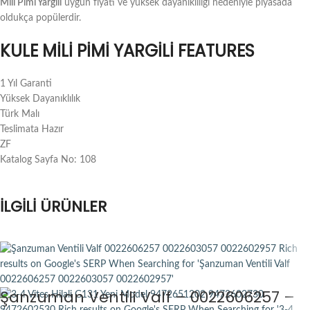
Mili Pimi Yargili
uygun fiyatı ve yüksek dayanıklılığı nedeniyle piyasada
oldukça popülerdir.
KULE MILI PIMI YARGILI FEATURES
1 Yıl Garanti
Yüksek Dayanıklılık
Türk Malı
Teslimata Hazır
ZF
Katalog Sayfa No: 108
İLGILI ÜRÜNLER
Şanzuman Ventili Valf – 0022606257 –