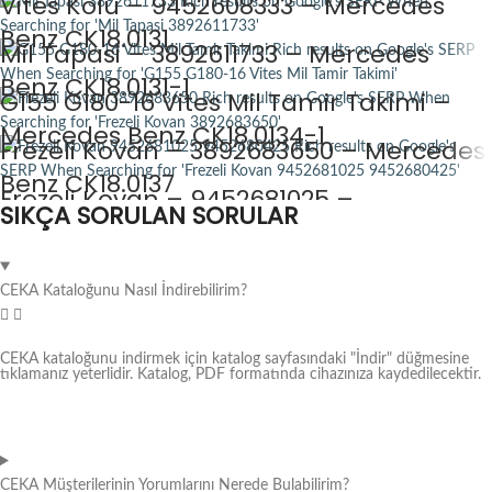
Vites Kolu – 9452608333 – Mercedes
Benz CK18.0131
Mil Tapasi – 3892611733 – Mercedes
Benz CK18.0131-1
G155 G180-16 Vites Mil Tamir Takimi –
Mercedes Benz CK18.0134-1
Frezeli Kovan – 3892683650 – Mercedes
Benz CK18.0137
Frezeli Kovan – 9452681025 –
SIKÇA SORULAN SORULAR
9452680425 – Mercedes Benz CK18.0143
CEKA Kataloğunu Nasıl İndirebilirim?
CEKA kataloğunu indirmek için katalog sayfasındaki "İndir" düğmesine
tıklamanız yeterlidir. Katalog, PDF formatında cihazınıza kaydedilecektir.
CEKA Müşterilerinin Yorumlarını Nerede Bulabilirim?