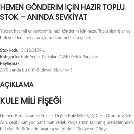
HEMEN GÖNDERIM İÇIN HAZIR TOPLU
STOK – ANINDA SEVKIYAT
Yüksek hacimli envanterimiz, hızlı gönderim için hazır. Toplu siparişler ve
hızlı yeniden stoklama için mükemmel bir seçenek.
Stok kodu:
CK18.0159-1
Kategoriler
Kule Yedek Parçaları
,
G240 Yedek Parçaları
Paylaşmak:
28
Şu anda bu ürünü izleyen kişiler var!
AÇIKLAMA
KULE MILI FIŞEĞI
Hemen Bize Ulaşın ve Yüksek Değeri
Kule Mili Fişeği
Ceka Otomotiv’den
Alın, çeşitli Kamyon Şanzıman Yedek Parçalarının tanınmış üreticilerinden
biri olan.Bu ürünlerin tasarımı ve üretimi, Türkiye ve Dünya