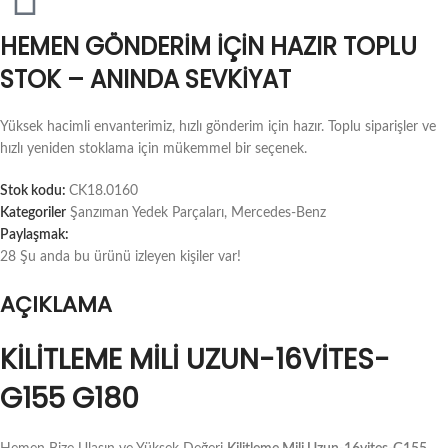
HEMEN GÖNDERIM İÇIN HAZIR TOPLU
STOK – ANINDA SEVKIYAT
Yüksek hacimli envanterimiz, hızlı gönderim için hazır. Toplu siparişler ve
hızlı yeniden stoklama için mükemmel bir seçenek.
Stok kodu:
CK18.0160
Kategoriler
Şanzıman Yedek Parçaları
,
Mercedes-Benz
Paylaşmak:
28
Şu anda bu ürünü izleyen kişiler var!
AÇIKLAMA
KILITLEME MILI UZUN-16VITES-
G155 G180