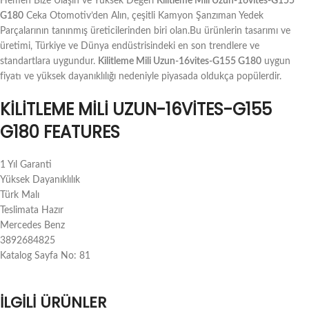
Hemen Bize Ulaşın ve Yüksek Değeri
Kilitleme Mili Uzun-16vites-G155
G180
Ceka Otomotiv’den Alın, çeşitli Kamyon Şanzıman Yedek
Parçalarının tanınmış üreticilerinden biri olan.Bu ürünlerin tasarımı ve
üretimi, Türkiye ve Dünya endüstrisindeki en son trendlere ve
standartlara uygundur.
Kilitleme Mili Uzun-16vites-G155 G180
uygun
fiyatı ve yüksek dayanıklılığı nedeniyle piyasada oldukça popülerdir.
KILITLEME MILI UZUN-16VITES-G155
G180 FEATURES
1 Yıl Garanti
Yüksek Dayanıklılık
Türk Malı
Teslimata Hazır
Mercedes Benz
3892684825
Katalog Sayfa No: 81
İLGILI ÜRÜNLER