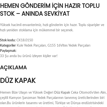
HEMEN GÖNDERIM İÇIN HAZIR TOPLU
STOK – ANINDA SEVKIYAT
Yüksek hacimli envanterimiz, hızlı gönderim için hazır. Toplu siparişler ve
hızlı yeniden stoklama için mükemmel bir seçenek.
Stok kodu:
CK18.0150
Kategoriler
Kule Yedek Parçaları
,
G155 16Vites Yedek Parçaları
Paylaşmak:
33
Şu anda bu ürünü izleyen kişiler var!
AÇIKLAMA
DÜZ KAPAK
Hemen Bize Ulaşın ve Yüksek Değeri
Düz Kapak
Ceka Otomotiv’den Alın,
çeşitli Kamyon Şanzıman Yedek Parçalarının tanınmış üreticilerinden biri
olan.Bu ürünlerin tasarımı ve üretimi, Türkiye ve Dünya endüstrisindeki