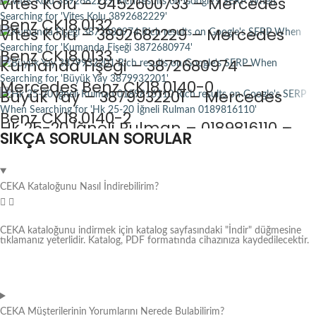
Vites Kolu – 9452600733 – Mercedes
Benz CK18.0132
Vites Kolu – 3892682229 – Mercedes
Benz CK18.0133
Kumanda Fişeği – 3872680974 –
Mercedes Benz CK18.0140-0
Büyük Yay – 3879932201 – Mercedes
Benz CK18.0140-2
Hk 25-20 İğneli Rulman – 0189816110 –
SIKÇA SORULAN SORULAR
Mercedes Benz CK18.0144-1
CEKA Kataloğunu Nasıl İndirebilirim?
CEKA kataloğunu indirmek için katalog sayfasındaki "İndir" düğmesine
tıklamanız yeterlidir. Katalog, PDF formatında cihazınıza kaydedilecektir.
CEKA Müşterilerinin Yorumlarını Nerede Bulabilirim?