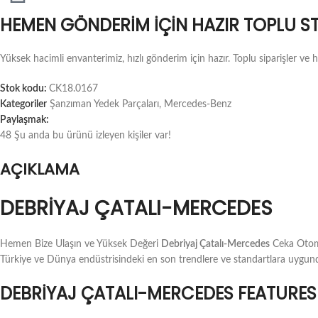
HEMEN GÖNDERIM İÇIN HAZIR TOPLU S
Yüksek hacimli envanterimiz, hızlı gönderim için hazır. Toplu siparişler v
Stok kodu:
CK18.0167
Kategoriler
Şanzıman Yedek Parçaları
,
Mercedes-Benz
Paylaşmak:
48
Şu anda bu ürünü izleyen kişiler var!
AÇIKLAMA
DEBRIYAJ ÇATALI-MERCEDES
Hemen Bize Ulaşın ve Yüksek Değeri
Debriyaj Çatalı-Mercedes
Ceka Otomot
Türkiye ve Dünya endüstrisindeki en son trendlere ve standartlara uygun
DEBRIYAJ ÇATALI-MERCEDES FEATURES