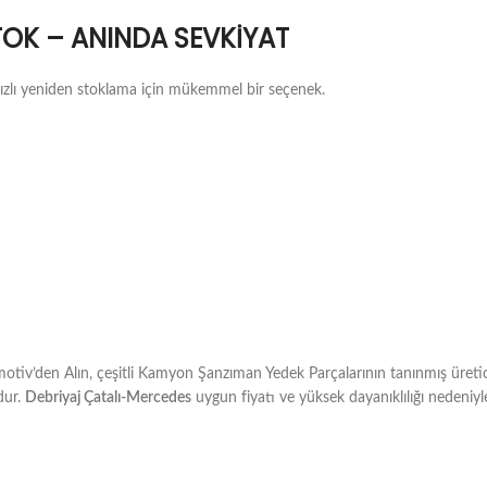
TOK – ANINDA SEVKIYAT
e hızlı yeniden stoklama için mükemmel bir seçenek.
iv’den Alın, çeşitli Kamyon Şanzıman Yedek Parçalarının tanınmış üreticil
dur.
Debriyaj Çatalı-Mercedes
uygun fiyatı ve yüksek dayanıklılığı nedeniy