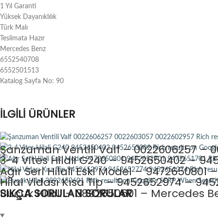
1 Yıl Garanti
Yüksek Dayanıklılık
Türk Malı
Teslimata Hazır
Mercedes Benz
6552540708
6552501513
Katalog Sayfa No: 90
İLGILI ÜRÜNLER
Şanzuman Ventili Valf – 0022606257 – 
3-4 Vites Hilali G240 – 9452650402 – 9
Ağır Seri Hilali Eski Model – 9472650801
Hilal Vidası Kısa Tip – 9452652974 – 9
Buçuk Hilali – 3892650601 – Mercedes Be
SIKÇA SORULAN SORULAR