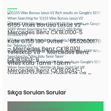
G155 Vites Borusu Lexus V2 –
Mercedes Benz CK18.0100-5
Kule G155 180-9vites – 6552600178
– Mercedes Benz CK18.0101
Teleskop V8 – Mercedes Benz
CK18.0103-9
Vites Kolu Tamir Takım –
Mercedes Benz CK18.0242-1
Ventiler Ve Boru Dahil Set V8 –
Mercedes Benz CK18.0244
Sıkça Sorulan Sorular
CEKA Kataloğunu Nasıl İndirebilirim?