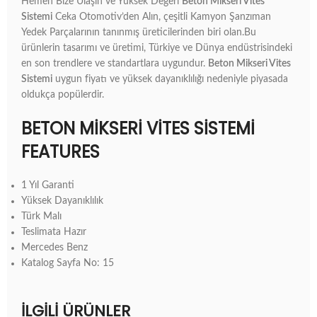
Hemen Bize Ulaşın ve Yüksek Değeri
Beton Mikseri Vites
Sistemi
Ceka Otomotiv’den Alın, çeşitli Kamyon Şanzıman
Yedek Parçalarının tanınmış üreticilerinden biri olan.Bu
ürünlerin tasarımı ve üretimi, Türkiye ve Dünya endüstrisindeki
en son trendlere ve standartlara uygundur.
Beton Mikseri Vites
Sistemi
uygun fiyatı ve yüksek dayanıklılığı nedeniyle piyasada
oldukça popülerdir.
BETON MIKSERI VITES SISTEMI
FEATURES
1 Yıl Garanti
Yüksek Dayanıklılık
Türk Malı
Teslimata Hazır
Mercedes Benz
Katalog Sayfa No: 15
İLGILI ÜRÜNLER