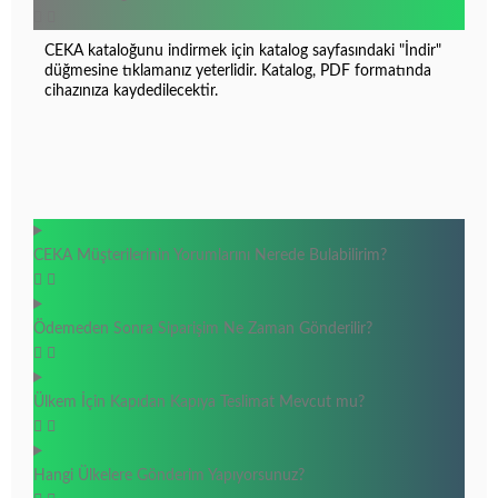
CEKA kataloğunu indirmek için katalog sayfasındaki "İndir"
düğmesine tıklamanız yeterlidir. Katalog, PDF formatında
cihazınıza kaydedilecektir.
CEKA Müşterilerinin Yorumlarını Nerede Bulabilirim?
Ödemeden Sonra Siparişim Ne Zaman Gönderilir?
Ülkem İçin Kapıdan Kapıya Teslimat Mevcut mu?
Hangi Ülkelere Gönderim Yapıyorsunuz?