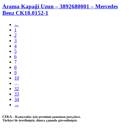
Arama Kapaği Uzun – 3892680001 – Mercedes
Benz CK18.0152-1
←
1
2
3
4
5
6
7
8
9
10
…
32
33
34
→
CEKA – Kamyonlar için premium şanzıman parçaları.
Türkiye'de üretilmiştir, dünya çapında güvenilmiştir.