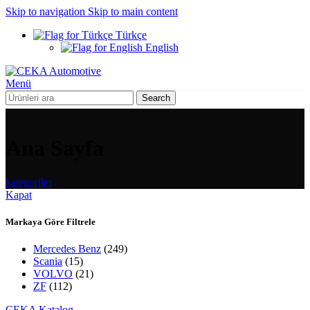
Skip to navigation
Skip to main content
Türkçe
English
Menü
Search
Ana Sayfa
kategoriler
Kapat
Markaya Göre Filtrele
Mercedes Benz
(249)
Scania
(15)
VOLVO
(21)
ZF
(112)
CEKA Katalog